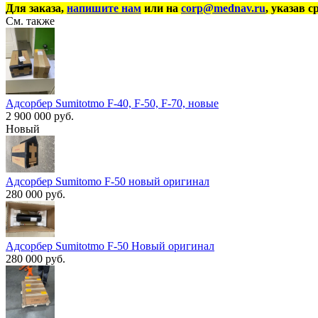
Для заказа,
напишите нам
или на
corp@mednav.ru
, указав с
См. также
Адсорбер Sumitotmo F-40, F-50, F-70, новые
2 900 000 руб.
Новый
Адсорбер Sumitomo F-50 новый оригинал
280 000 руб.
Адсорбер Sumitotmo F-50 Новый оригинал
280 000 руб.