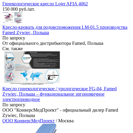
Гинекологическое кресло Lojer AFIA 4062
150 000 руб./шт.
Кресло-кровать для родовспоможения LM-01.5 производства
Famed Zywiec, Польша
По запросу
От официального дистрибьютора Famed, Польша
См. также
Кресло гинекологическое / урологическое FG-04, Famed
Zywiec, Польша – функциональное эргономичное
электроприводное
По запросу
ООО "КонверсМедПроект" - официальный дилер Famed
Zywiec, Польша
ООО КонверсМедПроект
/ Москва