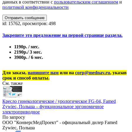
данных в соответствии с
пользовательским соглашением
и
политикой конфиденциальности
Отправить сообщение
id: 15762, просмотров: 498
Закрепите это предложение на первой странице раздела.
1190р. / мес.
2190р./ 3 мес.
3900р. / 6 мес.
Для заказа,
напишите нам
или на
corp@mednav.ru
, указав
срок и способ оплаты.
См. также
Кресло гинекологическое / урологическое FG-04, Famed
Zywiec, Польша – функциональное эргономичное
электроприводное
По запросу
ООО "КонверсМедПроект" - официальный дилер Famed
Zywiec, Польша